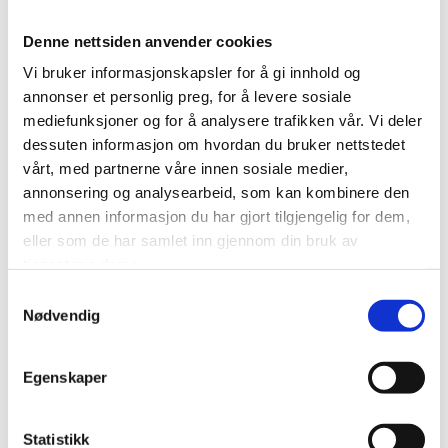
muskelskjelettsmerter.
Denne nettsiden anvender cookies
Er høydosetrening alltid bedre? Bør man trene
Vi bruker informasjonskapsler for å gi innhold og
annerledes dersom smertereduksjon er det viktigste
annonser et personlig preg, for å levere sosiale
pasientene ønsker hjelp til? Nyere studier utfordrer
mediefunksjoner og for å analysere trafikken vår. Vi deler
tidligere antagelser, og det er kanskje tid for å endre
dessuten informasjon om hvordan du bruker nettstedet
hva man tenker rundt fremtidig behandling av
symptomatisk kneartrose.
vårt, med partnerne våre innen sosiale medier,
annonsering og analysearbeid, som kan kombinere den
med annen informasjon du har gjort tilgjengelig for dem,
Les mer
eller som de har samlet inn gjennom din bruk av
tjenestene deres.
Samtykkevalg
Nødvendig
Egenskaper
Statistikk