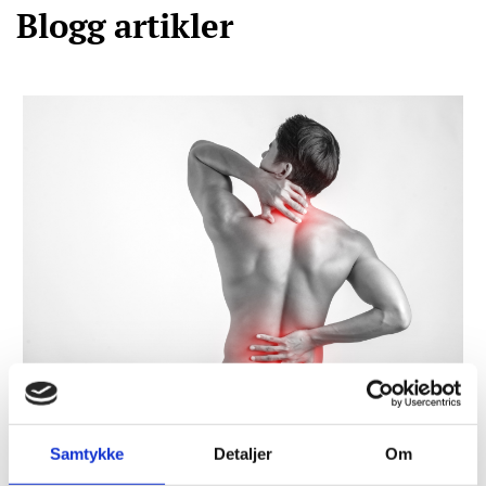
Blogg artikler
04/03/2025
Samtykke
Detaljer
Om
Effekten av høydose medisinsk
treningsterapi for pasienter med