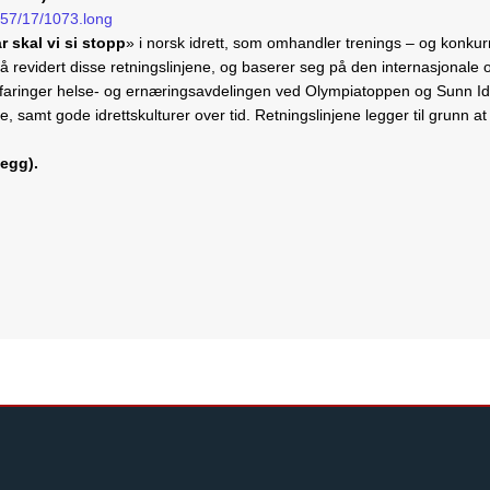
/57/17/1073.long
r skal vi si stopp
» i norsk idrett, som omhandler trenings – og konkurr
nå revidert disse retningslinjene, og baserer seg på den internasjonal
erfaringer helse- og ernæringsavdelingen ved Olympiatoppen og Sunn Id
 samt gode idrettskulturer over tid. Retningslinjene legger til grunn a
legg).