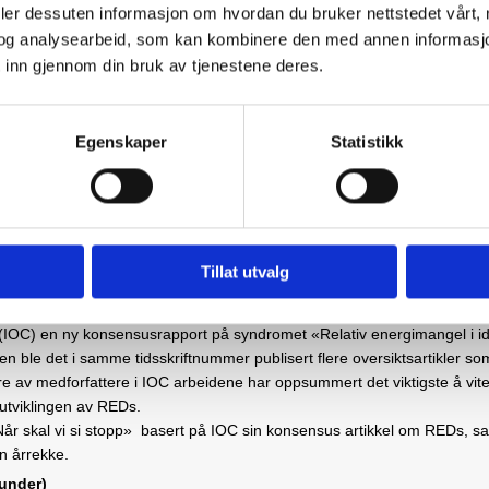
deler dessuten informasjon om hvordan du bruker nettstedet vårt,
og analysearbeid, som kan kombinere den med annen informasjon d
 inn gjennom din bruk av tjenestene deres.
d Mathisen, Anne Marte Pensgaard og Jorunn Sundgot- Borgen
Egenskaper
Statistikk
ap om syndromet REDs 
). Verdt å vite for helse
Tillat utvalg
 (IOC) en ny konsensusrapport på syndromet «Relativ energimangel i i
rten ble det i samme tidsskriftnummer publisert flere oversiktsartikler 
ire av medforfattere i IOC arbeidene har oppsummert det viktigste å vite 
 utviklingen av REDs.
Når skal vi si stopp» basert på IOC sin konsensus artikkel om REDs, s
en årrekke.
 under)