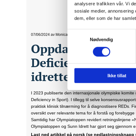
analysere trafikken vår. Vi 
sosiale medier, annonsering 
dem, eller som de har samlet
Samtykkevalg
07/06/2024
av Monica Klungland Torstveit, Therese Fostervol
Nødvendig
Oppdatert kunnsk
Deficiency in Sport
idretten.
Ikke tillat
I 2023 publiserte den internasjonale olympiske komite
Deficiency in Sport). I tillegg til selve konsensusrappo
praktisk klinisk tilnærming for å diagnostisere REDs. F
oversikt over relevante tema for å forstå og forebygge
Samtidig har Olympiatoppen revidert retningslinjene «
Olympiatoppen og Sunn Idrett har gjort seg gjennom 
Last ned artikkel på norsk (se nedlastningsknapp