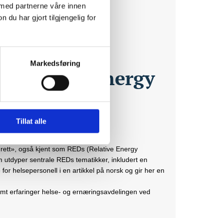
 med partnerne våre innen
u har gjort tilgjengelig for
Markedsføring
(Relative Energy
personell i
Tillat alle
drett», også kjent som REDs (Relative Energy
som utdyper sentrale REDs tematikker, inkludert en
for helsepersonell i en artikkel på norsk og gir her en
amt erfaringer helse- og ernæringsavdelingen ved