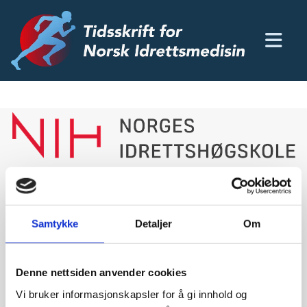
29/08/2024
av Norges Idrettshøgskole
NIH søker stipendiat
Samtykke
Detaljer
Om
til et nytt prosjekt
ved Senter for
Denne nettsiden anvender cookies
Vi bruker informasjonskapsler for å gi innhold og